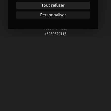
Tout refuser
Adresse
Personnaliser
Av. de la Libération n°1/5
4960 Malmedy
+3280870116
info@lascenemalmedy.be
TVA : BE 0676.406.635
Contact Presse
Marie Boutet
0492/72.87.08
marie.boutet@intermills.be
Contact Programmation
Benoit Baillieux
benoit.baillieux@intermills.be