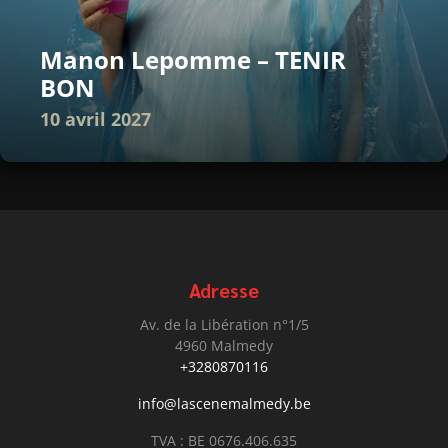
Manon Lepomme – TENIR
BON
10 avril 2027
Adresse
Av. de la Libération n°1/5
4960 Malmedy
+3280870116
info@lascenemalmedy.be
TVA : BE 0676.406.635